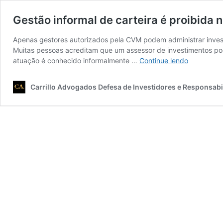
Gestão informal de carteira é proibida n
Apenas gestores autorizados pela CVM podem administrar invest
Muitas pessoas acreditam que um assessor de investimentos pode 
Gestão
atuação é conhecido informalmente …
Continue lendo
informal
de
Carrillo Advogados Defesa de Investidores e Responsabil
carteira
é
proibida
no
Brasil?