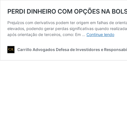
PERDI DINHEIRO COM OPÇÕES NA BOLS
Prejuízos com derivativos podem ter origem em falhas de orie
elevados, podendo gerar perdas significativas quando realizad
PERDI
após orientação de terceiros, como: Em …
Continue lendo
DINHE
COM
Carrillo Advogados Defesa de Investidores e Responsabil
OPÇÕ
NA
BOLSA
O
QUE
FAZER