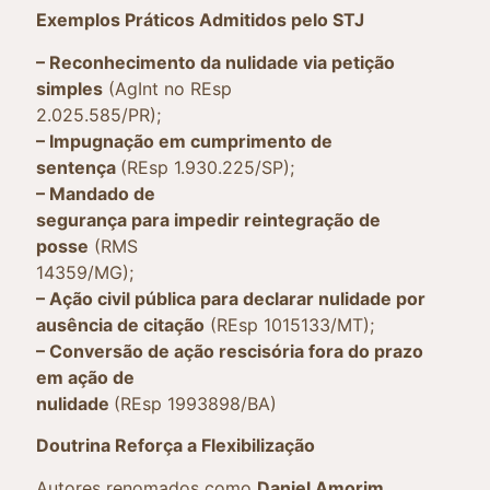
Exemplos Práticos Admitidos pelo STJ
– Reconhecimento da nulidade via petição
simples
(AgInt no REsp
2.025.585/PR);
– Impugnação em cumprimento de
sentença
(REsp 1.930.225/SP);
– Mandado de
segurança para impedir reintegração de
posse
(RMS
14359/MG);
– Ação civil pública para declarar nulidade por
ausência de citação
(REsp 1015133/MT);
– Conversão de ação rescisória fora do prazo
em ação de
nulidade
(REsp 1993898/BA)
Doutrina Reforça a Flexibilização
Autores renomados como
Daniel Amorim