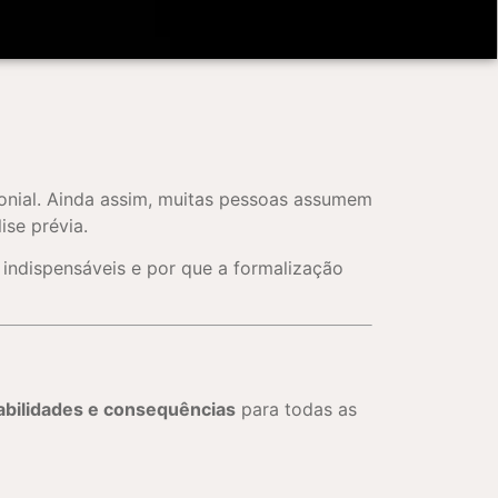
monial. Ainda assim, muitas pessoas assumem
se prévia.
 indispensáveis e por que a formalização
sabilidades e consequências
para todas as