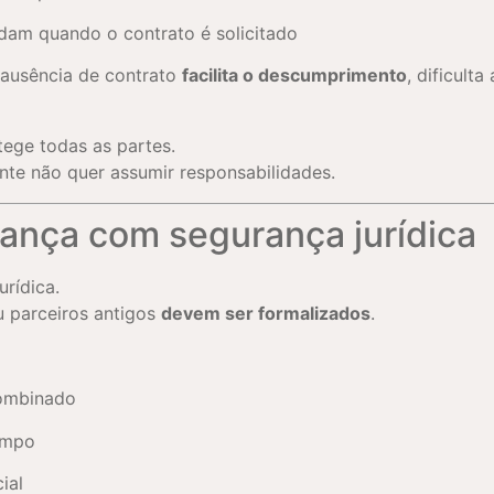
am quando o contrato é solicitado
 ausência de contrato
facilita o descumprimento
, dificult
tege todas as partes.
te não quer assumir responsabilidades.
ança com segurança jurídica
urídica.
u parceiros antigos
devem ser formalizados
.
combinado
empo
ial