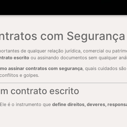
ntratos com Segurança
ortantes de qualquer relação jurídica, comercial ou patri
trato escrito
ou assinando documentos sem qualquer análi
mo assinar contratos com segurança
, quais cuidados são
conflitos e golpes.
um contrato escrito
 Ele é o instrumento que
define direitos, deveres, respon