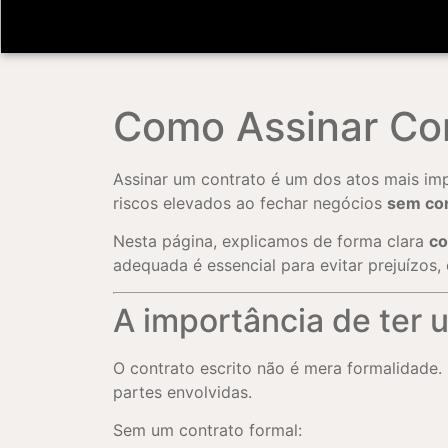
Como Assinar Co
Assinar um contrato é um dos atos mais imp
riscos elevados ao fechar negócios
sem con
Nesta página, explicamos de forma clara
co
adequada é essencial para evitar prejuízos, 
A importância de ter 
O contrato escrito não é mera formalidade.
partes envolvidas.
Sem um contrato formal: