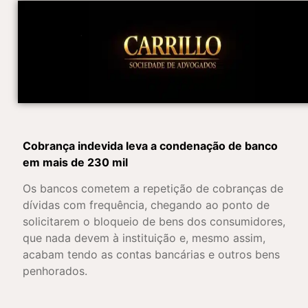
Cobrança indevida leva a condenação de banco
em mais de 230 mil
Os bancos cometem a repetição de cobranças de
dívidas com frequência, chegando ao ponto de
solicitarem o bloqueio de bens dos consumidores,
que nada devem à instituição e, mesmo assim,
acabam tendo as contas bancárias e outros bens
penhorados.